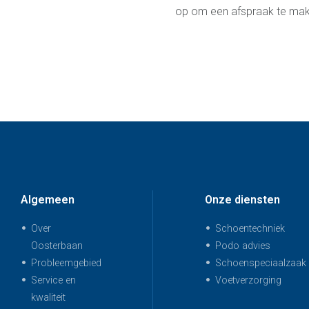
op om een afspraak te mak
Algemeen
Onze diensten
Over
Schoentechniek
Oosterbaan
Podo advies
Probleemgebied
Schoenspeciaalzaak
Service en
Voetverzorging
kwaliteit