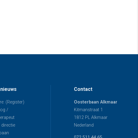
 nieuws
Contact
e: (Register)
Oosterbaan Alkmaar
og /
Kitmanstraat 1
erapeut
1812 PL Alkmaar
directie
Nederland
baan
072 511 44 65