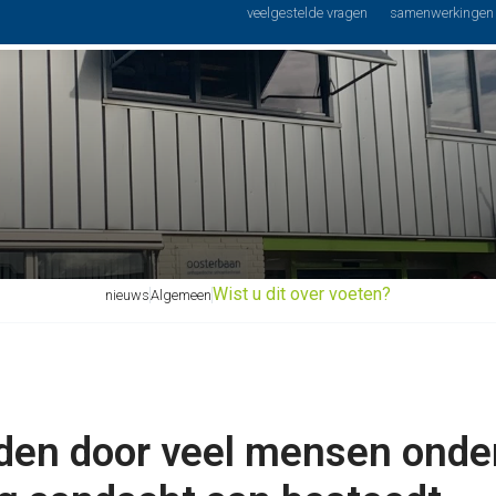
Podo
veelgestelde vragen
samenwerkingen
niek
Schoenspeciaalzaak
Voetverzorging
advies
Wist u dit over voeten?
nieuws
Algemeen
den door veel mensen onder