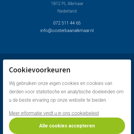
1812 PL Alkmaar
Nederland
072 511 44 65
info@oosterbaanalkmaar.nl
Cookievoorkeuren
© oosterbaan alkmaar
privacyverklaring
Wij gebruiken onze eigen cookies en cookies van
derden voor statistische en analytische doeleinden om
disclaimer & copyright
u de beste ervaring op onze website te bieden.
cookies policy
Meer informatie vindt u in ons cookiebeleid
website door webstart
Alle cookies accepteren