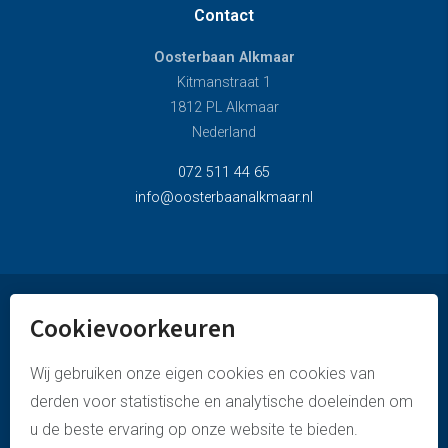
Contact
Oosterbaan Alkmaar
Kitmanstraat 1
1812 PL Alkmaar
Nederland
072 511 44 65
info@oosterbaanalkmaar.nl
Cookievoorkeuren
© oosterbaan alkmaar
privacyverklaring
Wij gebruiken onze eigen cookies en cookies van
derden voor statistische en analytische doeleinden om
disclaimer & copyright
u de beste ervaring op onze website te bieden.
cookies policy