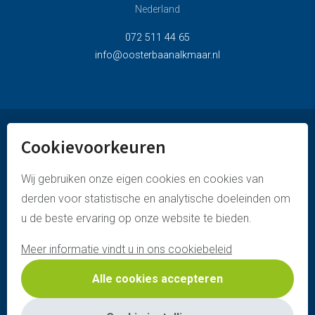
Nederland
072 511 44 65
info@oosterbaanalkmaar.nl
Cookievoorkeuren
© oosterbaan alkmaar
privacyverklaring
Wij gebruiken onze eigen cookies en cookies van
derden voor statistische en analytische doeleinden om
disclaimer & copyright
u de beste ervaring op onze website te bieden.
cookies policy
Meer informatie vindt u in ons cookiebeleid
website door webstart
Alle cookies accepteren