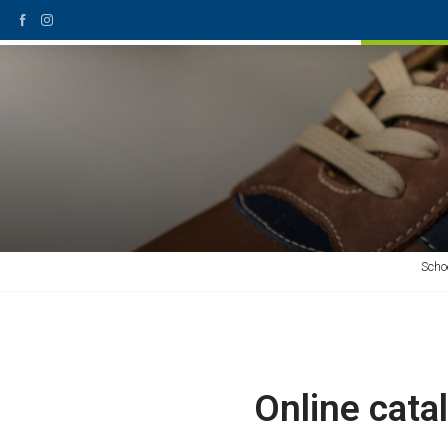
Home
Schoentech
Scho
Online cata