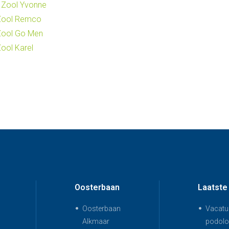
 Zool Yvonne
 Zool Remco
 Zool Go Men
Zool Karel
Oosterbaan
Laatste
Oosterbaan
Vacatur
Alkmaar
podolo