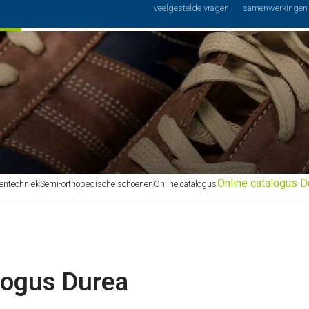
Podo
veelgestelde vragen
samenwerkingen
niek
Schoenspeciaalzaak
Voetverzorging
advies
Online catalogus D
entechniek
Semi-orthopedische schoenen
Online catalogus
logus Durea