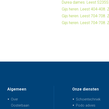
Durea dames. Leest S235S
Gijs heren. Leest 404-408.
Gijs heren. Leest 704-708.
Gijs heren. Leest 704-708. 
Algemeen
Onze diensten
Over
Schoentechniek
Oosterbaan
Podo advies