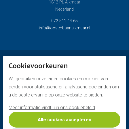
1812 PL Alkmaar
Nederland
072 511 44 65
info@oosterbaanalkmaar.nl
Cookievoorkeuren
© oosterbaan alkmaar
privacyverklaring
Wij gebruiken onze eigen cookies en cookies van
derden voor statistische en analytische doeleinden om
disclaimer & copyright
u de beste ervaring op onze website te bieden.
cookies policy
Meer informatie vindt u in ons cookiebeleid
website door webstart
Alle cookies accepteren