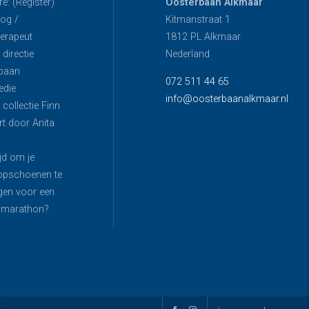
e: (Register)
Oosterbaan Alkmaar
og /
Kitmanstraat 1
erapeut
1812 PL Alkmaar
directie
Nederland
baan
072 511 44 65
edie
info@oosterbaanalkmaar.nl
collectie Finn
t door Anita
ijd om je
opschoenen te
gen voor een
) marathon?