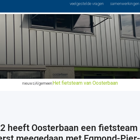
Podo
veelgestelde vragen
samenwerkingen
niek
Schoenspeciaalzaak
Voetverzorging
advies
Het fietsteam van Oosterbaan
nieuws
Algemeen
12 heeft Oosterbaan een fietsteam
eerst meegedaan met Egmond-Pier