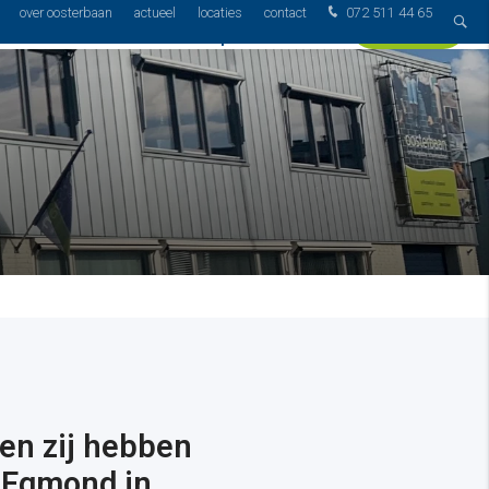
Voorbereiden op
over oosterbaan
actueel
locaties
contact
072 511 44 65
Probleemgebied
Contact
afspraak
 en zij hebben
-Egmond in