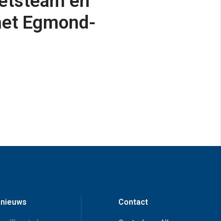
ietsteam en
met Egmond-
 nieuws
Contact