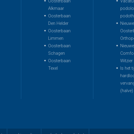
Oosterbaan
Vacatur
Alkmaar
podolo
Oosterbaan
podoth
Den Helder
Nieuwe 
Oosterbaan
Ooster
Limmen
Orthop
Oosterbaan
Nieuwe 
Schagen
Comfor
Oosterbaan
Witzier
Texel
Is het t
hardlo
vervan
(halve