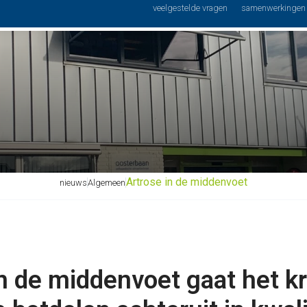
Podo
veelgestelde vragen
samenwerkingen
niek
Schoenspeciaalzaak
Voetverzorging
advies
Artrose in de middenvoet
nieuws
Algemeen
 in de middenvoet gaat het 