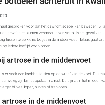
botdelen achteruit in kwali
2020
maal gesproken voor dat het gewricht soepel kan bewegen. Bij 
r de gewrichten kunnen veranderen van vorm. In het geval van ar
ig tussen twee kleine botjes in de middenvoet. Helaas gaat artr
an op iedere leeftijd voorkomen.
j artrose in de middenvoet
t is er vaak een knobbel te zien op de wreef van de voet. Daarnaa
aanwezig zijn bij het opstaan na rust. De pijn zit in het midden 
t erger bij veel lopen, hurken of traplopen.
 artrose in de middenvoet